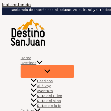
Ir al contenido
Declarada de Interés social, educativo, cultural y turísti
Home
Destinos
Destinos
Allá voy
Aventura
Ruta del Olivo
Ruta del Vino
Rutas de la fe
Cultura