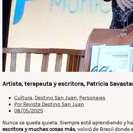
Artista, terapeuta y escritora, Patricia Savas
Cultura
,
Destino San Juan
,
Personajes
Por
Revista Destino San Juan
08/05/2025
Nunca se queda quieta. Siempre está aprendiendo y hac
escritora y muchas cosas más
, volvió de Brasil donde