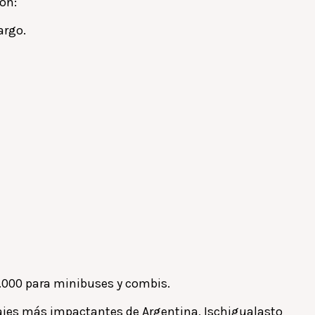
son:
argo.
0.000 para minibuses y combis.
isajes más impactantes de Argentina, Ischigualasto