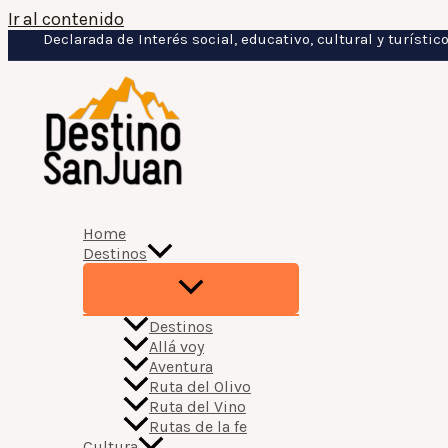
Ir al contenido
Declarada de Interés social, educativo, cultural y turísti
Home
Destinos
Destinos
Allá voy
Aventura
Ruta del Olivo
Ruta del Vino
Rutas de la fe
Cultura