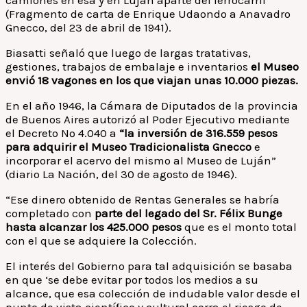
camiones en ésa y en Luján aparte del ferrocarril’
(Fragmento de carta de Enrique Udaondo a Anavadro
Gnecco, del 23 de abril de 1941).
Biasatti señaló que luego de largas tratativas,
gestiones, trabajos de embalaje e inventarios
el Museo
envió 18 vagones en los que viajan unas 10.000 piezas.
En el año 1946, la Cámara de Diputados de la provincia
de Buenos Aires autorizó al Poder Ejecutivo mediante
el Decreto Nº 4.040 a
“la inversión de 316.559 pesos
para adquirir el Museo Tradicionalista Gnecco
e
incorporar el acervo del mismo al Museo de Luján”
(diario La Nación, del 30 de agosto de 1946).
“Ese dinero obtenido de Rentas Generales se habría
completado con
parte del legado del Sr. Félix Bunge
hasta alcanzar los 425.000 pesos
que es el monto total
con el que se adquiere la Colección.
El interés del Gobierno para tal adquisición se basaba
en que ‘se debe evitar por todos los medios a su
alcance, que esa colección de indudable valor desde el